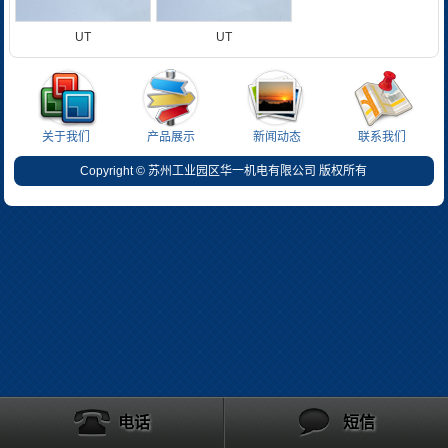
UT
UT
关于我们
产品展示
新闻动态
联系我们
Copyright © 苏州工业园区华一机电有限公司 版权所有
电话
短信