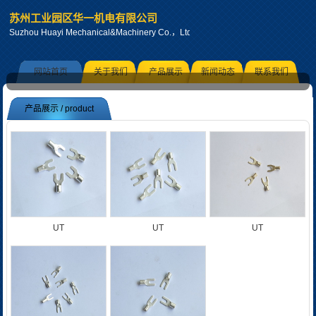
苏州工业园区华一机电有限公司
Suzhou Huayi Mechanical&Machinery Co.，Ltd
网站首页
关于我们
产品展示
新闻动态
联系我们
产品展示 / product
UT
UT
UT